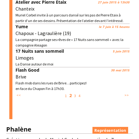
Atelier avec Pierre Etaix
27 juin 2015 à 13h30
Chanteix
Muriel Corbel invite à un parcours dansé sur les pas de Pierre Etaix à
partir d’un de ses dessins. Présentation de l’atelier devant l’intéressé.
Yume
le 7 juin à 15 heures
Chapoux - Lagraulière (19)
La compagnie partage ses rêves de « 17 Nuits sans sommeil » avec la
compagnie Aleagon
17 Nuits sans sommeil
5 juin 2015
Limoges
La Danse autour de moi
Flash Good
30 mai 2015
Brive
Flash mob dans les rues de Brive…participez!
en face du Chapon Fin à 17h30.
2
<<
>>
1
3
4
Phalène
Représentation