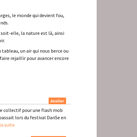
arges, le monde qui devient fou,
onds.
oit-elle, la nature est là, ainsi
ir.
 tableau, un air qui nous berce ou
ire rejaillir pour avancer encore
Atelier
ve collectif pour une flash mob
 passait lors du festival DanSe en
la suite