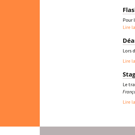
Fla
Pour 
Lire l
Déa
Lors 
Lire l
Sta
Le tr
Franço
Lire l