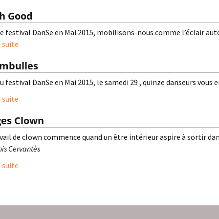
sh Good
le festival DanSe en Mai 2015, mobilisons-nous comme l’éclair auto
a suite
mbulles
du festival DanSe en Mai 2015, le samedi 29 , quinze danseurs vo
a suite
ges Clown
avail de clown commence quand un être intérieur aspire à sortir da
is Cervantès
a suite