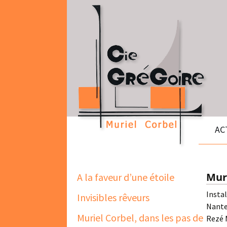
Aller au contenu
AC
Muri
A la faveur d’une étoile
Instal
Invisibles rêveurs
Nante
Muriel Corbel, dans les pas de
Rezé 