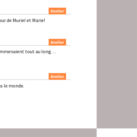
Atelier
ur de Muriel et Marie!
Atelier
us emmenaient tout au long…
Atelier
ns le monde.