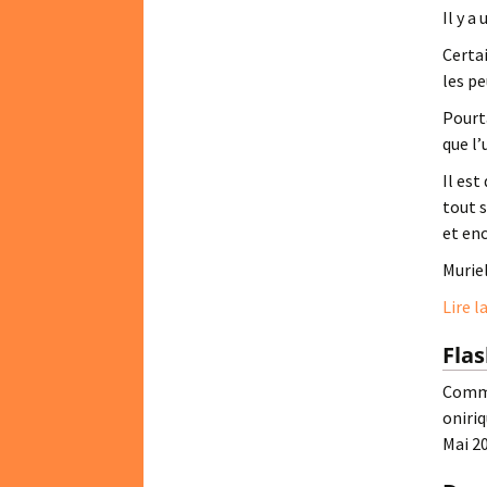
Il y a
Certai
les pe
Pourta
que l’
Il est
tout 
et en
Murie
Lire l
Fla
Comme 
oniriq
Mai 2