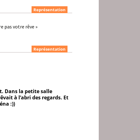
Représentation
re pas votre rêve »
Représentation
. Dans la petite salle
vait à l’abri des regards. Et
éna :))