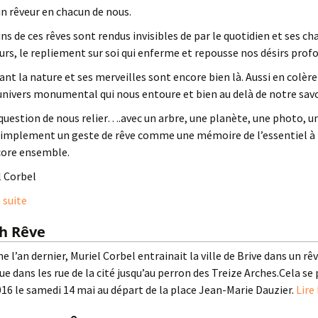
 un rêveur en chacun de nous.
ns de ces rêves sont rendus invisibles de par le quotidien et ses ch
urs, le repliement sur soi qui enferme et repousse nos désirs prof
nt la nature et ses merveilles sont encore bien là. Aussi en colère s
univers monumental qui nous entoure et bien au delà de notre savo
 question de nous relier….avec un arbre, une planète, une photo, un
simplement un geste de rêve comme une mémoire de l’essentiel à fa
core ensemble.
l Corbel
a suite
sh Rêve
l’an dernier, Muriel Corbel entrainait la ville de Brive dans un rê
ue dans les rue de la cité jusqu’au perron des Treize Arches.Cela se
016 le samedi 14 mai au départ de la place Jean-Marie Dauzier.
Lire 