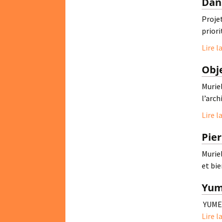
Dan
Projet
priori
Lire l
Obje
Muriel
l’arch
Lire l
Pier
Murie
et bie
Yu
YUME, 
Lire l