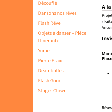
Découflé
A la
Dansons nos rêves
Projet
« Fait
Flash Rêve
Antoi
Objets à danser – Pièce
Invi
Itinérante
Yume
Mani
Place
Pierre Etaix
Déambulles
Flash Good
Stages Clown
Rêve