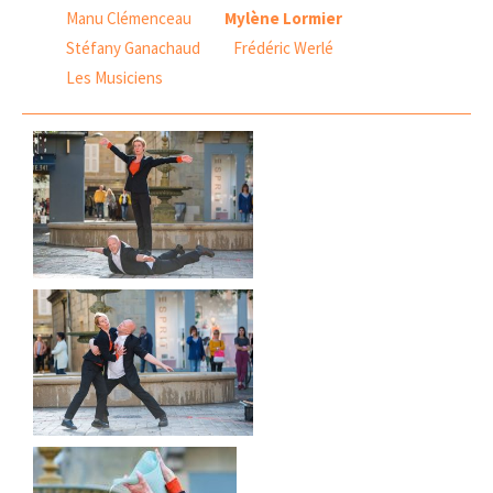
Manu Clémenceau
Mylène Lormier
Stéfany Ganachaud
Frédéric Werlé
Les Musiciens